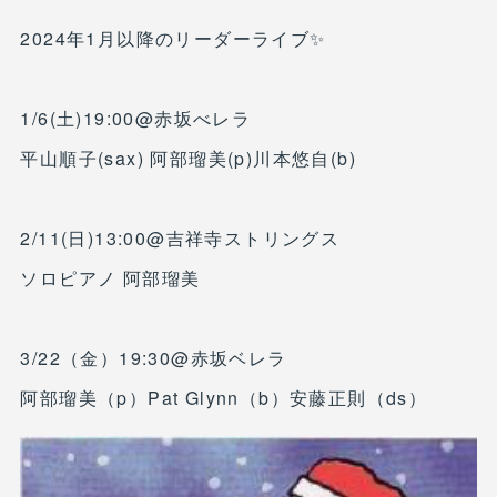
2024年1月以降のリーダーライブ✨
1/6(土)19:00@赤坂べレラ
平山順子(sax) 阿部瑠美(p)川本悠自(b)
2/11(日)13:00@吉祥寺ストリングス
ソロピアノ 阿部瑠美
3/22（金）19:30@赤坂ベレラ
阿部瑠美（p）Pat Glynn（b）安藤正則（ds）