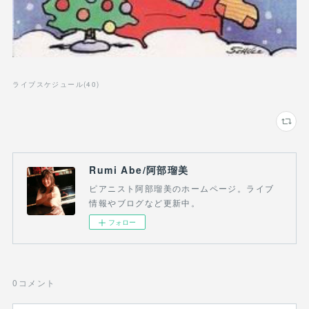
ライブスケジュール
(
40
)
Rumi Abe/阿部瑠美
ピアニスト阿部瑠美のホームページ。ライブ
情報やブログなど更新中。
フォロー
0
コメント