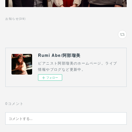
お知らせ
(
39
)
Rumi Abe/阿部瑠美
ピアニスト阿部瑠美のホームページ。ライブ
情報やブログなど更新中。
フォロー
0
コメント