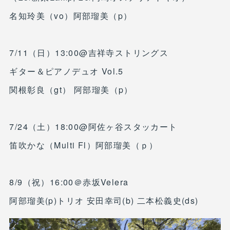
名知玲美（vo）阿部瑠美（p）
7/11（日）13:00@吉祥寺ストリングス
ギター＆ピアノデュオ Vol.5
関根彰良（gt） 阿部瑠美（p）
7/24（土）18:00@阿佐ヶ谷スタッカート
笛吹かな（Multi Fl）阿部瑠美（ｐ）
8/9（祝）16:00＠赤坂Velera
阿部瑠美(p)トリオ 安田幸司(b) 二本松義史(ds)