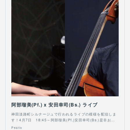
阿部瑠美(Pf.) x 安田幸司(Bs.) ライブ
神田淡路町シルナージュで行われるライブの模様を配信しま
す！4月7日 18:45～阿部瑠美(Pf.)安田幸司(Bs.)是非お…
Peatix