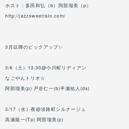
ホスト：多田和弘（b）阿部瑠美（p）
http://jazzsweetrain.com/
3月以降のピックアップ✨
3/6（土）13:30@小川町リディアン
なごやんトリオ☆
阿部瑠美(p) 戸谷仁一(b)平瀬祐人(ds)
3/17（水）夜@淡路町シルナージュ
高瀬龍一(Tp) 阿部瑠美(p)