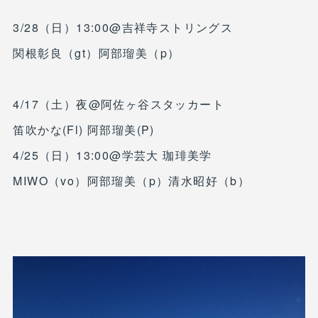
3/28（日）13:00@吉祥寺ストリングス
関根彰良（gt）阿部瑠美（p）
4/17（土）夜@阿佐ヶ谷スタッカート
笛吹かな(Fl) 阿部瑠美(P)
4/25（日）13:00@学芸大 珈琲美学
MIWO（vo）阿部瑠美（p）清水昭好（b）